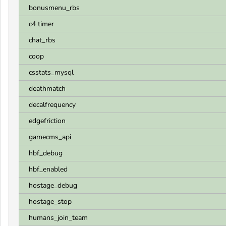
bonusmenu_rbs
c4 timer
chat_rbs
coop
csstats_mysql
deathmatch
decalfrequency
edgefriction
gamecms_api
hbf_debug
hbf_enabled
hostage_debug
hostage_stop
humans_join_team