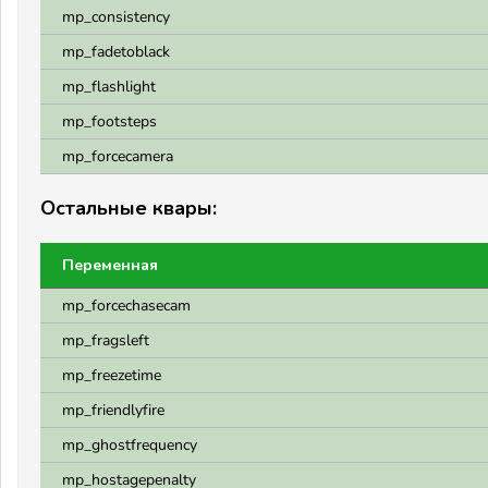
mp_consistency
mp_fadetoblack
mp_flashlight
mp_footsteps
mp_forcecamera
Остальные квары:
Переменная
mp_forcechasecam
mp_fragsleft
mp_freezetime
mp_friendlyfire
mp_ghostfrequency
mp_hostagepenalty