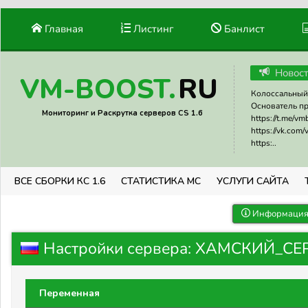
Главная
Листинг
Банлист
Новос
RU
VM-BOOST.
Колоссальный 
Основатель прое
Мониторинг и Раскрутка серверов CS 1.6
https://t.me/v
https://vk.com
https:..
ВСЕ СБОРКИ КС 1.6
СТАТИСТИКА МС
УСЛУГИ САЙТА
Информация 
Настройки сервера: ХАМСКИЙ_СЕ
Переменная