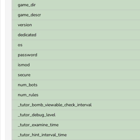
game_dir
game_descr
version
dedicated
os
password
ismod
secure
num_bots
num_rules
_tutor_bomb_viewable_check_interval
_tutor_debug_level
_tutor_examine_time
_tutor_hint_interval_time