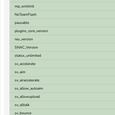
mp_winlimit
NoTeamFlash
pausable
plugins_core_version
reu_version
SNAC_Version
statsx_unlimited
sv_accelerate
sv_aim
sv_airaccelerate
sv_allow_autoaim
sv_allowupload
sv_alltalk
sv_bounce