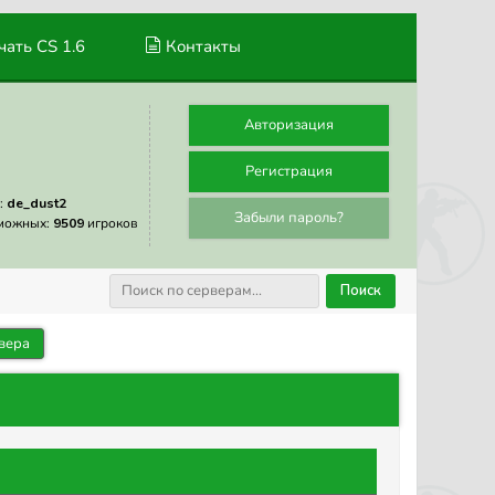
ать CS 1.6
Контакты
Авторизация
Регистрация
:
de_dust2
Забыли пароль?
можных:
9509
игроков
Поиск
вера