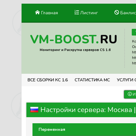
Главная
Листинг
Банлис
RU
VM-BOOST.
Ко
Ос
Мониторинг и Раскрутка серверов CS 1.6
ht
ht
ht
ВСЕ СБОРКИ КС 1.6
СТАТИСТИКА МС
УСЛУГИ 
И
Настройки сервера: Москва 
Переменная