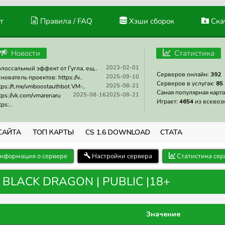
т
Правила / FAQ
Хэши сборок
Скач
Новости
Статистика
2023-02-01
лоссальный эффект от Гугла, ещ..
Серверов онлайн:
392
2025-09-10
нователь проектов: https://v..
Серверов в услугах:
85
2025-08-21
tps://t.me/vmboostauthbot VM-..
Самая популярная карта
2025-08-16
2025-08-21
tps://vk.com/vmarenaru
Играет:
4654
из всевоз
tps:..
САЙТА
ТОП КАРТЫ
CS 1.6 DOWNLOAD
СТАТА
нформация о сервере
Настройки сервера
Статистика сер
| BLACK DRAGON | PUBLIC |18+
Значение