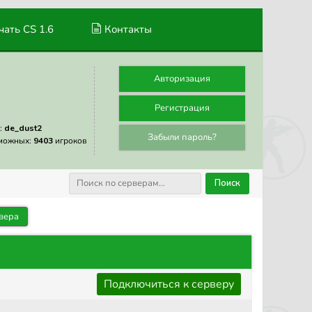
ать CS 1.6
Контакты
Авторизация
Регистрация
:
de_dust2
Забыли пароль?
можных:
9403
игроков
Поиск
вера
Подключиться к серверу