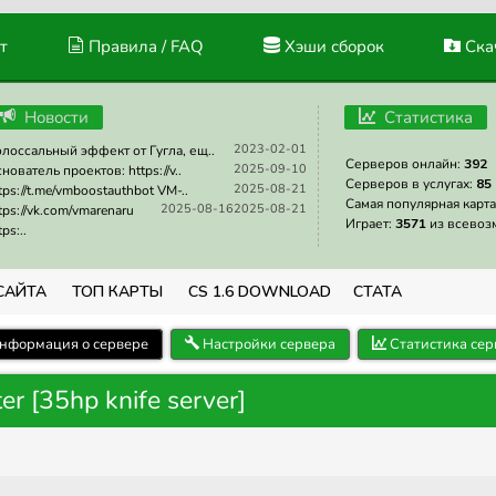
т
Правила / FAQ
Хэши сборок
Скач
Новости
Статистика
2023-02-01
лоссальный эффект от Гугла, ещ..
Серверов онлайн:
392
2025-09-10
нователь проектов: https://v..
Серверов в услугах:
85
2025-08-21
tps://t.me/vmboostauthbot VM-..
Самая популярная карта
2025-08-16
2025-08-21
tps://vk.com/vmarenaru
Играет:
3571
из всевоз
tps:..
САЙТА
ТОП КАРТЫ
CS 1.6 DOWNLOAD
СТАТА
нформация о сервере
Настройки сервера
Статистика сер
er [35hp knife server]