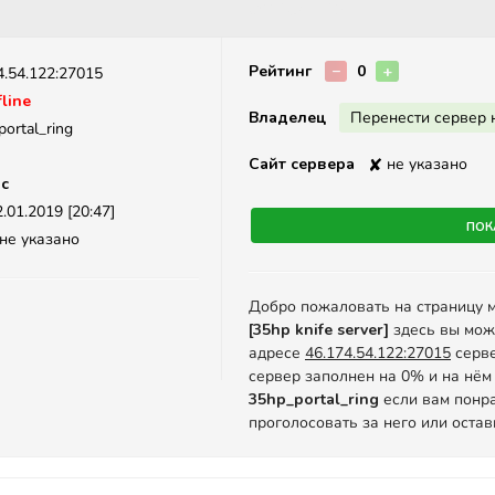
Описание
Рейтинг
−
0
+
4.54.122:27015
line
Владелец
Перенести сервер 
ortal_ring
Сайт сервера
✘
не указано
ic
.01.2019 [20:47]
Пок
не указано
Добро пожаловать на страницу 
[35hp knife server]
здесь вы мож
адресе
46.174.54.122:27015
серве
сервер заполнен на 0% и на нём 
35hp_portal_ring
если вам понра
проголосовать за него или оста