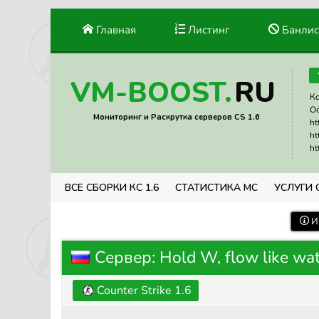
Главная
Листинг
Банлис
RU
VM-BOOST.
Ко
Ос
Мониторинг и Раскрутка серверов CS 1.6
ht
ht
ht
ВСЕ СБОРКИ КС 1.6
СТАТИСТИКА МС
УСЛУГИ 
И
Сервер: Hold W, flow like wat
Counter Strike 1.6