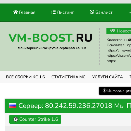
Главная
Листинг
Банлист
Новос
RU
VM-BOOST.
Колоссальный 
Основатель прое
Мониторинг и Раскрутка серверов CS 1.6
https://t.me/v
https://vk.com
https:..
ВСЕ СБОРКИ КС 1.6
СТАТИСТИКА МС
УСЛУГИ САЙТА
Информация 
Сервер: 80.242.59.236:27018 Мы 
Counter Strike 1.6