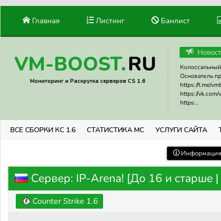
Главная
Листинг
Банлист
Новос
RU
VM-BOOST.
Колоссальный 
Основатель прое
Мониторинг и Раскрутка серверов CS 1.6
https://t.me/v
https://vk.com
https:..
ВСЕ СБОРКИ КС 1.6
СТАТИСТИКА МС
УСЛУГИ САЙТА
Информация 
Сервер: IP-Arena! [До 16 и старше 
Counter Strike 1.6