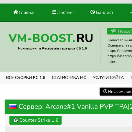
Главная
Листинг
Банлист
Новос
RU
VM-BOOST.
Колоссальный 
Основатель прое
Мониторинг и Раскрутка серверов CS 1.6
https://t.me/v
https://vk.com
https:..
ВСЕ СБОРКИ КС 1.6
СТАТИСТИКА МС
УСЛУГИ САЙТА
Информация 
Сервер: Arcane#1 Vanilla PVP|TPA|
Counter Strike 1.6