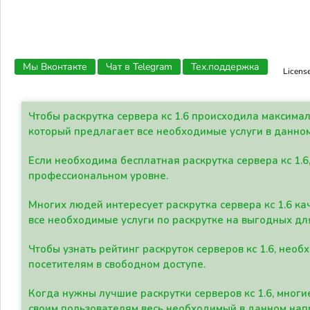
Мы Вконтакте
Чат в Telegram
Тех.поддержка
Licens
Чтобы раскрутка сервера кс 1.6 происходила максима
который предлагает все необходимые услуги в данно
Если необходима бесплатная раскрутка сервера кс 1.6
профессиональном уровне.
Многих людей интересует раскрутка сервера кс 1.6 ка
все необходимые услуги по раскрутке на выгодных дл
Чтобы узнать рейтинг раскруток серверов кс 1.6, не
посетителям в свободном доступе.
Когда нужны лучшие раскрутки серверов кс 1.6, мно
своим пользователям весь необходимый в данном нап