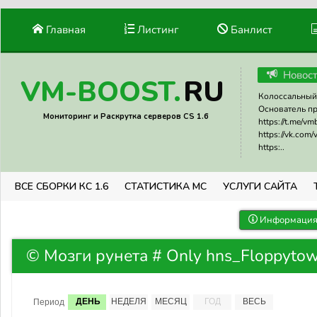
Главная
Листинг
Банлист
Новос
RU
VM-BOOST.
Колоссальный 
Основатель прое
Мониторинг и Раскрутка серверов CS 1.6
https://t.me/v
https://vk.com
https:..
ВСЕ СБОРКИ КС 1.6
СТАТИСТИКА МС
УСЛУГИ САЙТА
Информация 
© Мозги рунета # Only hns_Floppytow
ДЕНЬ
НЕДЕЛЯ
МЕСЯЦ
ГОД
ВЕСЬ
Период