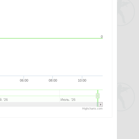
0
06:00
08:00
10:00
. '26
Июль. '26
Highcharts.com