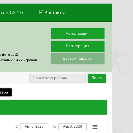
ать CS 1.6
Контакты
Авторизация
Регистрация
:
de_dust2
Забыли пароль?
можных:
9422
игроков
Поиск
вера
С
Авг. 5, 2026
По
Авг. 6, 2026