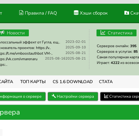
т
Правила / FAQ
Хэши сборок
Скач
Новости
Статистика
2023-02-01
лоссальный эффект от Гугла, ещ..
Серверов онлайн:
395
2025-09-10
нователь проектов: https://v..
Серверов в услугах:
85
2025-08-21
tps://t.me/vmboostauthbot VM-..
Самая популярная карта
2025-08-16
2025-08-21
tps://vk.com/vmarenaru
Играет:
4222
из всевоз
tps:..
САЙТА
ТОП КАРТЫ
CS 1.6 DOWNLOAD
СТАТА
нформация о сервере
Настройки сервера
Статистика сер
ервера