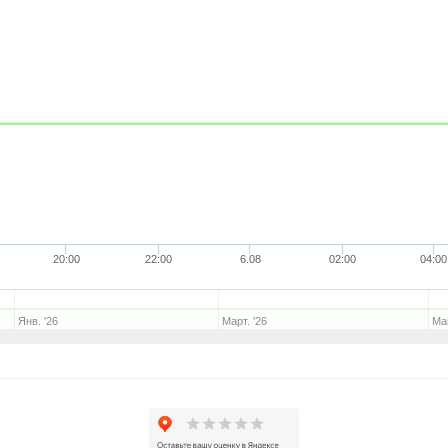
20:00
22:00
6.08
02:00
04:00
Янв. '26
Март. '26
Май