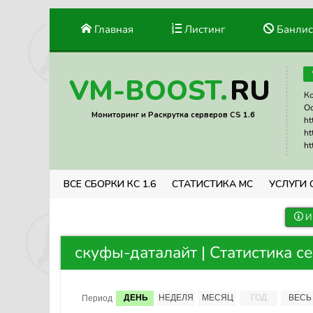
Главная
Листинг
Банлис
RU
VM-BOOST.
Ко
Ос
Мониторинг и Раскрутка серверов CS 1.6
ht
ht
ht
ВСЕ СБОРКИ КС 1.6
СТАТИСТИКА МС
УСЛУГИ 
И
скуфы-даталайт | Статистика с
ДЕНЬ
НЕДЕЛЯ
МЕСЯЦ
ГОД
ВЕСЬ
Период