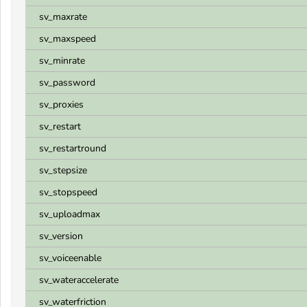
sv_maxrate
sv_maxspeed
sv_minrate
sv_password
sv_proxies
sv_restart
sv_restartround
sv_stepsize
sv_stopspeed
sv_uploadmax
sv_version
sv_voiceenable
sv_wateraccelerate
sv_waterfriction