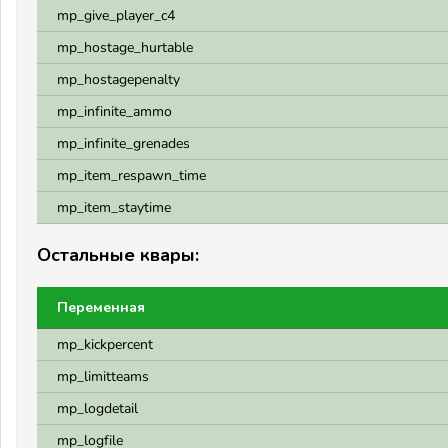
mp_give_player_c4
mp_hostage_hurtable
mp_hostagepenalty
mp_infinite_ammo
mp_infinite_grenades
mp_item_respawn_time
mp_item_staytime
Остальные квары:
Переменная
mp_kickpercent
mp_limitteams
mp_logdetail
mp_logfile