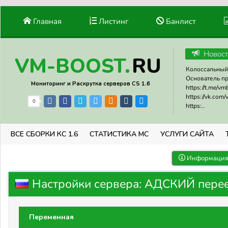
Главная
Листинг
Банлист
Новос
RU
VM-BOOST.
Колоссальный 
Основатель прое
Мониторинг и Раскрутка серверов CS 1.6
https://t.me/v
https://vk.com
0
https:..
ВСЕ СБОРКИ КС 1.6
СТАТИСТИКА МС
УСЛУГИ САЙТА
Информация 
Настройки сервера: АДСКИЙ перее
Переменная