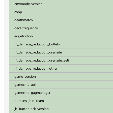
amxmodx_version
coop
deathmatch
decalfrequency
edgefriction
ff_damage_reduction_bullets
ff_damage_reduction_grenade
ff_damage_reduction_grenade_self
ff_damage_reduction_other
game_version
gamecms_api
gamecms_gagmanager
humans_join_team
jb_buttonlock_version