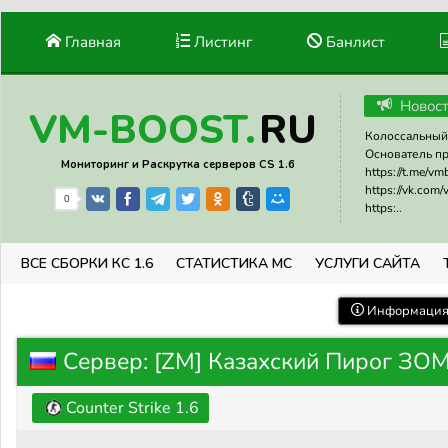
Главная
Листинг
Банлист
Новос
RU
VM-BOOST.
Колоссальный 
Основатель прое
Мониторинг и Раскрутка серверов CS 1.6
https://t.me/v
https://vk.com
0
https:..
ВСЕ СБОРКИ КС 1.6
СТАТИСТИКА МС
УСЛУГИ САЙТА
Информация 
Сервер: [ZM] Казахский Пирог З
Counter Strike 1.6