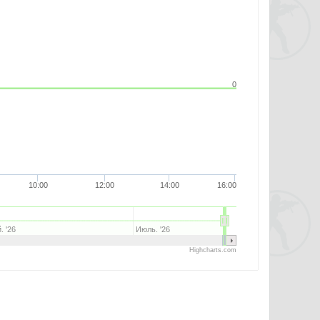
0
10:00
12:00
14:00
16:00
. '26
Июль. '26
Highcharts.com