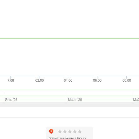
7.08
02:00
04:00
06:00
08:00
Янв. '26
Март. '26
Май