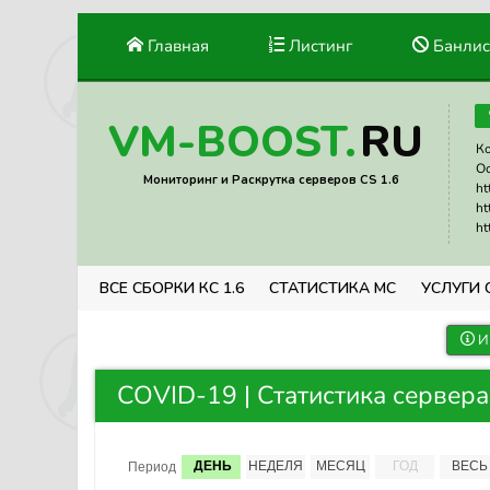
Главная
Листинг
Банлис
RU
VM-BOOST.
Ко
Ос
Мониторинг и Раскрутка серверов CS 1.6
ht
ht
ht
ВСЕ СБОРКИ КС 1.6
СТАТИСТИКА МС
УСЛУГИ 
И
COVID-19 | Статистика сервера
ДЕНЬ
НЕДЕЛЯ
МЕСЯЦ
ГОД
ВЕСЬ
Период