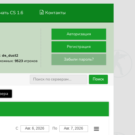
ать CS 1.6
Контакты
Авторизация
Регистрация
:
de_dust2
Забыли пароль?
можных:
9523
игроков
Поиск
вера
С
Авг. 6, 2026
По
Авг. 7, 2026