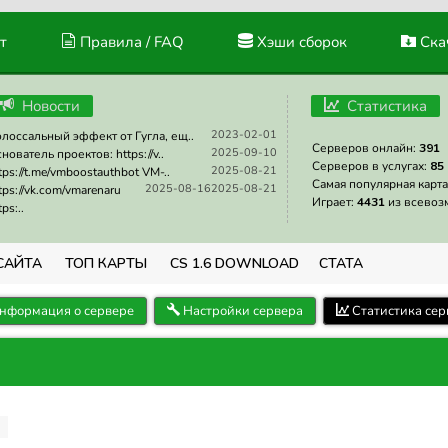
т
Правила / FAQ
Хэши сборок
Скач
Новости
Статистика
2023-02-01
лоссальный эффект от Гугла, ещ..
Серверов онлайн:
391
2025-09-10
нователь проектов: https://v..
Серверов в услугах:
85
2025-08-21
tps://t.me/vmboostauthbot VM-..
Самая популярная карта
2025-08-16
2025-08-21
tps://vk.com/vmarenaru
Играет:
4431
из всевоз
tps:..
САЙТА
ТОП КАРТЫ
CS 1.6 DOWNLOAD
СТАТА
нформация о сервере
Настройки сервера
Статистика сер