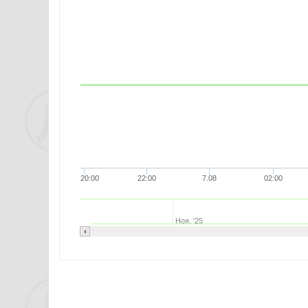
20:00
22:00
7.08
02:00
Ноя. '25