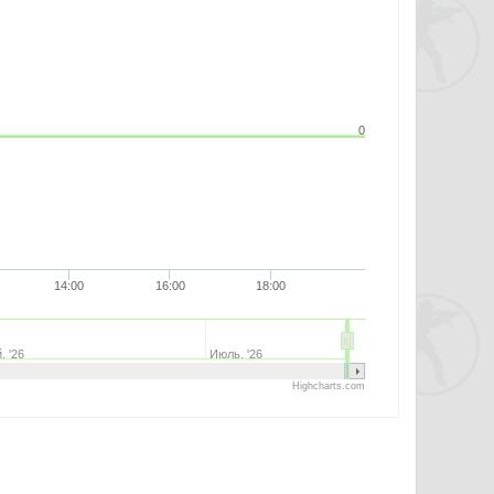
0
14:00
16:00
18:00
. '26
Июль. '26
Highcharts.com