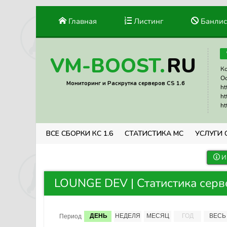
Главная
Листинг
Банлис
RU
VM-BOOST.
Ко
Ос
Мониторинг и Раскрутка серверов CS 1.6
ht
ht
ht
ВСЕ СБОРКИ КС 1.6
СТАТИСТИКА МС
УСЛУГИ 
И
LOUNGE DEV | Статистика серв
ДЕНЬ
НЕДЕЛЯ
МЕСЯЦ
ГОД
ВЕСЬ
Период