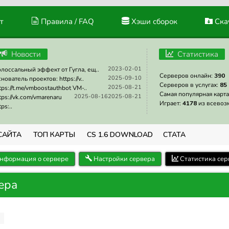
т
Правила / FAQ
Хэши сборок
Скач
Новости
Статистика
2023-02-01
лоссальный эффект от Гугла, ещ..
Серверов онлайн:
390
2025-09-10
нователь проектов: https://v..
Серверов в услугах:
85
2025-08-21
tps://t.me/vmboostauthbot VM-..
Самая популярная карта
2025-08-16
2025-08-21
tps://vk.com/vmarenaru
Играет:
4178
из всевоз
tps:..
САЙТА
ТОП КАРТЫ
CS 1.6 DOWNLOAD
СТАТА
нформация о сервере
Настройки сервера
Статистика сер
ера