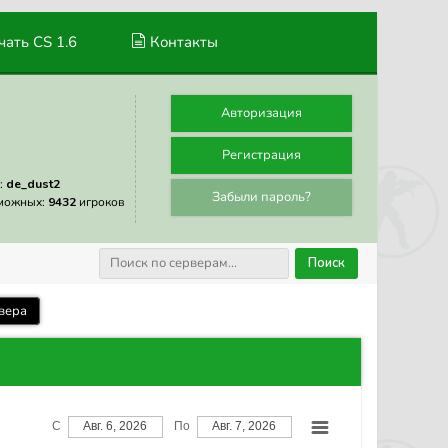
ать CS 1.6
Контакты
Авторизация
Регистрация
:
de_dust2
Забыли пароль?
можных:
9432
игроков
Поиск
вера
С
Авг. 6, 2026
По
Авг. 7, 2026