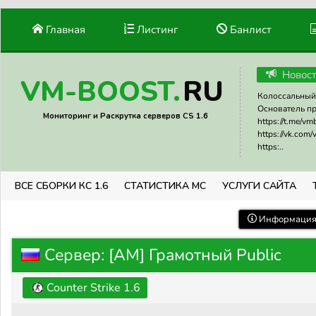
Главная
Листинг
Банлист
Новос
RU
VM-BOOST.
Колоссальный 
Основатель прое
Мониторинг и Раскрутка серверов CS 1.6
https://t.me/v
https://vk.com
https:..
ВСЕ СБОРКИ КС 1.6
СТАТИСТИКА МС
УСЛУГИ САЙТА
Информация 
Сервер: [AM] Грамотный Public
Counter Strike 1.6