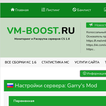
Главная
Листинг
Банлист
Новос
RU
VM-BOOST.
Колоссальный 
Основатель прое
Мониторинг и Раскрутка серверов CS 1.6
https://t.me/v
https://vk.com
https:..
ВСЕ СБОРКИ КС 1.6
СТАТИСТИКА МС
УСЛУГИ САЙТА
Информация 
Настройки сервера: Garry's Mod
Переменная