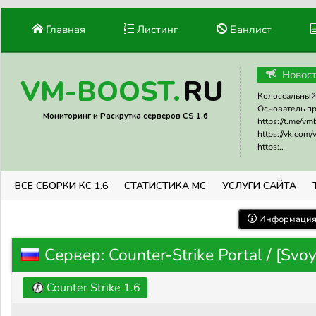
Главная
Листинг
Банлист
Новос
RU
VM-BOOST.
Колоссальный 
Основатель прое
Мониторинг и Раскрутка серверов CS 1.6
https://t.me/v
https://vk.com
https:..
ВСЕ СБОРКИ КС 1.6
СТАТИСТИКА МС
УСЛУГИ САЙТА
Информация 
Сервер: Counter-Strike Portal / [Svo
Counter Strike 1.6