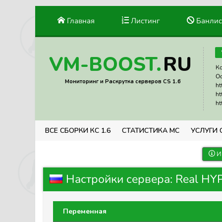
Главная
Листинг
Банлис
RU
VM-BOOST.
Ко
Ос
Мониторинг и Раскрутка серверов CS 1.6
ht
ht
ht
ВСЕ СБОРКИ КС 1.6
СТАТИСТИКА МС
УСЛУГИ 
И
Настройки сервера: Real HYP
Переменная