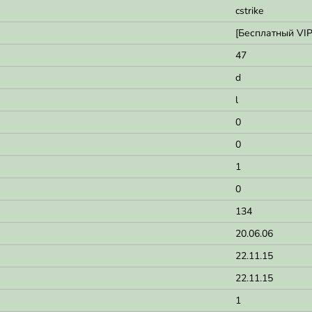
cstrike
[Бесплатный VIP
47
d
l
0
0
1
0
134
20.06.06
22.11.15
22.11.15
1