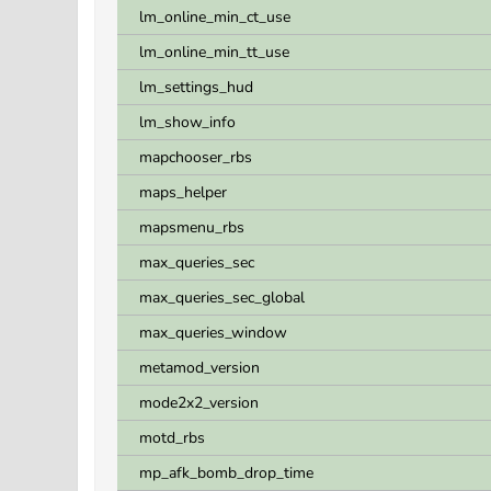
lm_online_min_ct_use
lm_online_min_tt_use
lm_settings_hud
lm_show_info
mapchooser_rbs
maps_helper
mapsmenu_rbs
max_queries_sec
max_queries_sec_global
max_queries_window
metamod_version
mode2x2_version
motd_rbs
mp_afk_bomb_drop_time