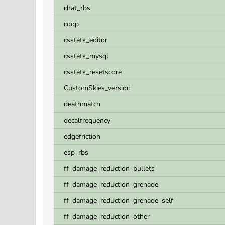
chat_rbs
coop
csstats_editor
csstats_mysql
csstats_resetscore
CustomSkies_version
deathmatch
decalfrequency
edgefriction
esp_rbs
ff_damage_reduction_bullets
ff_damage_reduction_grenade
ff_damage_reduction_grenade_self
ff_damage_reduction_other