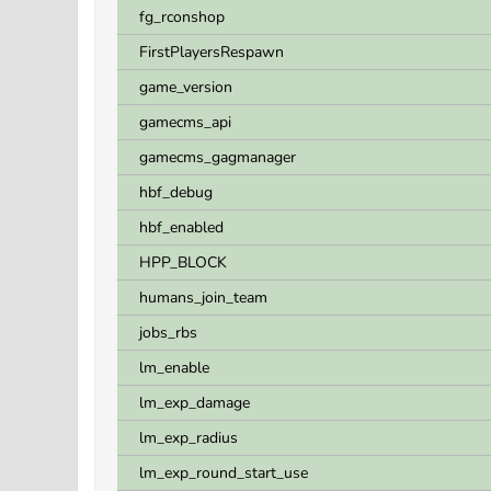
fg_rconshop
FirstPlayersRespawn
game_version
gamecms_api
gamecms_gagmanager
hbf_debug
hbf_enabled
HPP_BLOCK
humans_join_team
jobs_rbs
lm_enable
lm_exp_damage
lm_exp_radius
lm_exp_round_start_use