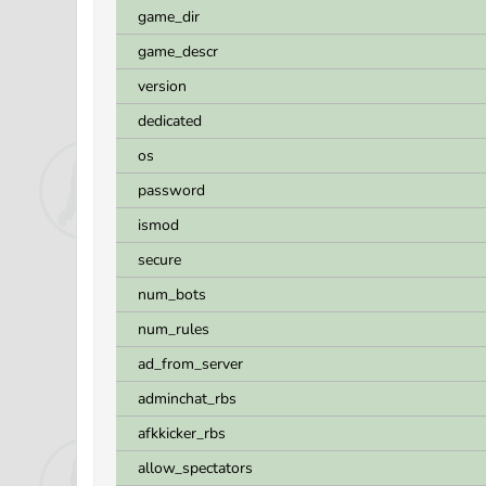
game_dir
game_descr
version
dedicated
os
password
ismod
secure
num_bots
num_rules
ad_from_server
adminchat_rbs
afkkicker_rbs
allow_spectators