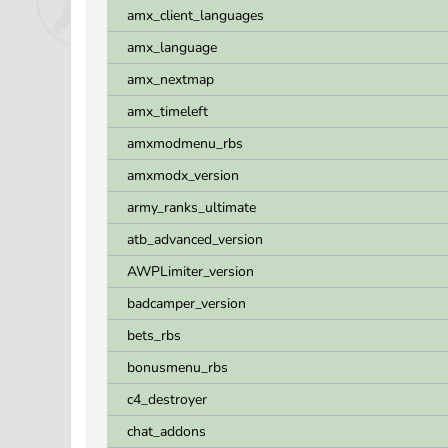
amx_client_languages
amx_language
amx_nextmap
amx_timeleft
amxmodmenu_rbs
amxmodx_version
army_ranks_ultimate
atb_advanced_version
AWPLimiter_version
badcamper_version
bets_rbs
bonusmenu_rbs
c4_destroyer
chat_addons