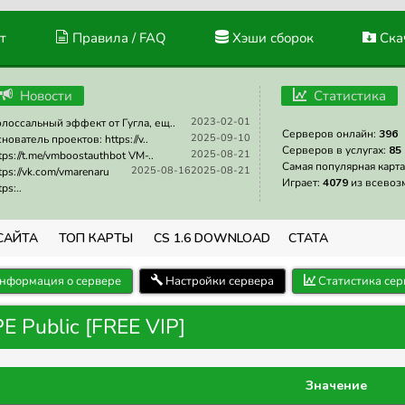
т
Правила / FAQ
Хэши сборок
Скач
Новости
Статистика
2023-02-01
лоссальный эффект от Гугла, ещ..
Серверов онлайн:
396
2025-09-10
нователь проектов: https://v..
Серверов в услугах:
85
2025-08-21
tps://t.me/vmboostauthbot VM-..
Самая популярная карта
2025-08-16
2025-08-21
tps://vk.com/vmarenaru
Играет:
4079
из всевоз
tps:..
САЙТА
ТОП КАРТЫ
CS 1.6 DOWNLOAD
СТАТА
нформация о сервере
Настройки сервера
Статистика сер
E Public [FREE VIP]
Значение