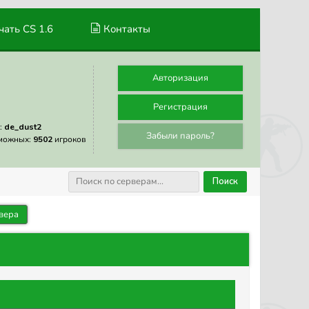
ать CS 1.6
Контакты
Авторизация
Регистрация
:
de_dust2
Забыли пароль?
можных:
9502
игроков
Поиск
вера