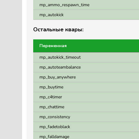
mp_ammo_respawn_time
mp_autokick
Остальные квары:
Переменная
mp_autokick_timeout
mp_autoteambalance
mp_buy_anywhere
mp_buytime
mp_c4timer
mp_chattime
mp_consistency
mp_fadetoblack
mp_falldamage