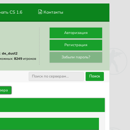
ать CS 1.6
Контакты
Авторизация
Регистрация
:
de_dust2
Забыли пароль?
можных:
8249
игроков
Поиск
вера