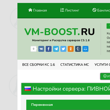
Главная
Листинг
Банлис
RU
VM-BOOST.
Ко
Ос
Мониторинг и Раскрутка серверов CS 1.6
ht
ht
0
ht
ВСЕ СБОРКИ КС 1.6
СТАТИСТИКА МС
УСЛУГИ 
И
Настройки сервера: ПИВНО
Переменная