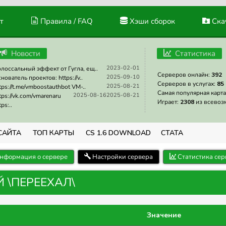
т
Правила / FAQ
Хэши сборок
Скач
Новости
Статистика
2023-02-01
лоссальный эффект от Гугла, ещ..
Серверов онлайн:
392
2025-09-10
нователь проектов: https://v..
Серверов в услугах:
85
2025-08-21
tps://t.me/vmboostauthbot VM-..
Самая популярная карта
2025-08-16
2025-08-21
tps://vk.com/vmarenaru
Играет:
2308
из всевоз
tps:..
САЙТА
ТОП КАРТЫ
CS 1.6 DOWNLOAD
СТАТА
нформация о сервере
Настройки сервера
Статистика сер
Й \ПЕРЕЕХАЛ\
Значение