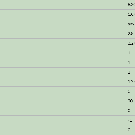
5.3
5.6.
any
2.8
3.2.
1
1
1
1.3
0
20
0
-1
0