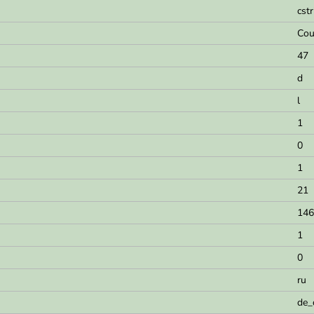
cstr
Cou
47
d
l
1
0
1
21
146
1
0
ru
de_