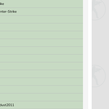
ike
nter-Strike
dust2011