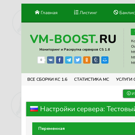
Главная
Листинг
Банлис
RU
VM-BOOST.
Ко
Ос
Мониторинг и Раскрутка серверов CS 1.6
ht
ht
0
ht
ВСЕ СБОРКИ КС 1.6
СТАТИСТИКА МС
УСЛУГИ 
И
Настройки сервера: Тестовы
Переменная