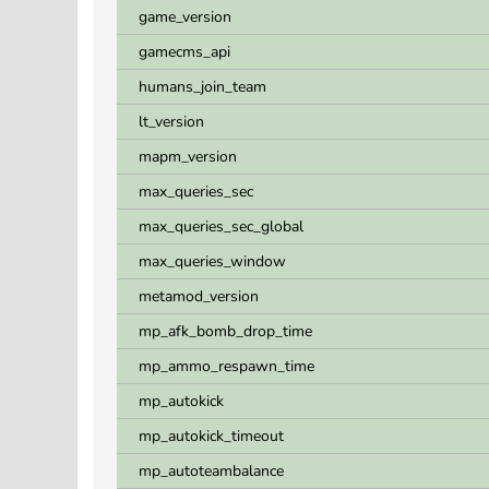
game_version
gamecms_api
humans_join_team
lt_version
mapm_version
max_queries_sec
max_queries_sec_global
max_queries_window
metamod_version
mp_afk_bomb_drop_time
mp_ammo_respawn_time
mp_autokick
mp_autokick_timeout
mp_autoteambalance