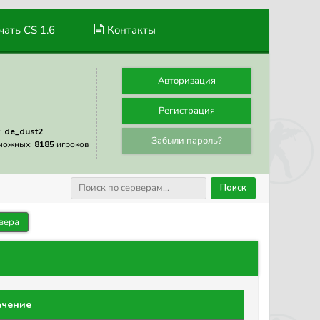
ать CS 1.6
Контакты
Авторизация
Регистрация
:
de_dust2
Забыли пароль?
можных:
8185
игроков
Поиск
вера
ачение