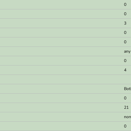
0
0
3
0
0
any
0
4
Bot
0
21
nor
0