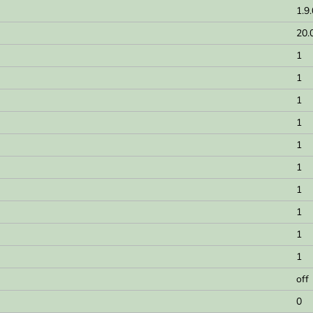
1.9
20.
1
1
1
1
1
1
1
1
1
1
off
0