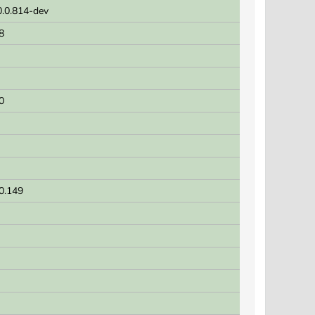
0.0.814-dev
8
0
.0.149