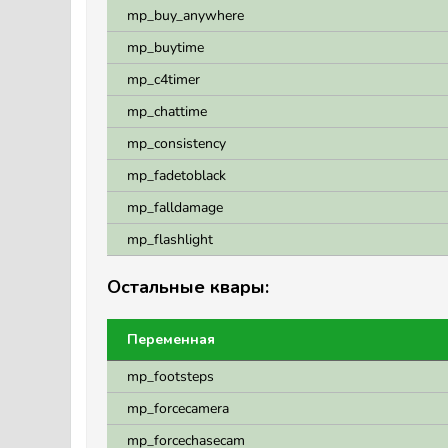
mp_buy_anywhere
mp_buytime
mp_c4timer
mp_chattime
mp_consistency
mp_fadetoblack
mp_falldamage
mp_flashlight
Остальные квары:
Переменная
mp_footsteps
mp_forcecamera
mp_forcechasecam