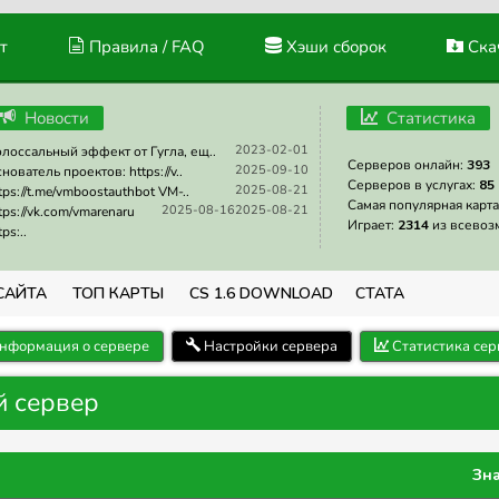
т
Правила / FAQ
Хэши сборок
Скач
Новости
Статистика
2023-02-01
лоссальный эффект от Гугла, ещ..
Серверов онлайн:
393
2025-09-10
нователь проектов: https://v..
Серверов в услугах:
85
2025-08-21
tps://t.me/vmboostauthbot VM-..
Самая популярная карта
2025-08-16
2025-08-21
tps://vk.com/vmarenaru
Играет:
2314
из всевоз
tps:..
САЙТА
ТОП КАРТЫ
CS 1.6 DOWNLOAD
СТАТА
нформация о сервере
Настройки сервера
Статистика сер
й сервер
Зн