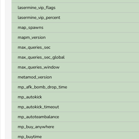
lasermine_vip_flags
lasermine_vip_percent
map_spawns
mapm_version
max_queries_sec
max_queries_sec_global
max_queries_window
metamod_version
mp_afk_bomb_drop_time
mp_autokick
mp_autokick_timeout
mp_autoteambalance
mp_buy_anywhere
mp_buytime