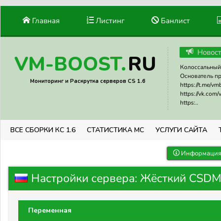
Главная
Листинг
Банлист
Новос
RU
VM-BOOST.
Колоссальный 
Основатель прое
Мониторинг и Раскрутка серверов CS 1.6
https://t.me/v
https://vk.com
https:..
ВСЕ СБОРКИ КС 1.6
СТАТИСТИКА МС
УСЛУГИ САЙТА
Информация 
Настройки сервера: Жёсткий CSD
Переменная