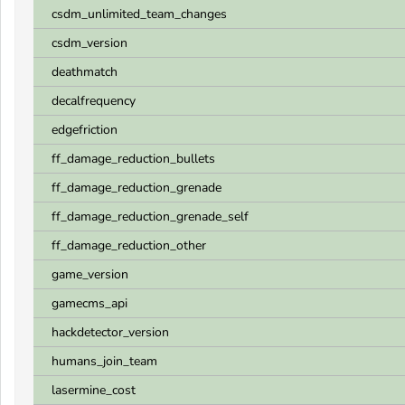
csdm_unlimited_team_changes
csdm_version
deathmatch
decalfrequency
edgefriction
ff_damage_reduction_bullets
ff_damage_reduction_grenade
ff_damage_reduction_grenade_self
ff_damage_reduction_other
game_version
gamecms_api
hackdetector_version
humans_join_team
lasermine_cost