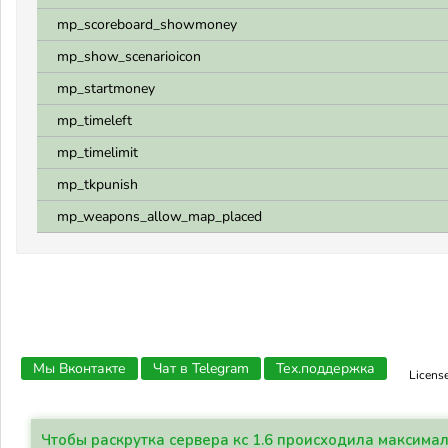
mp_scoreboard_showmoney
mp_show_scenarioicon
mp_startmoney
mp_timeleft
mp_timelimit
mp_tkpunish
mp_weapons_allow_map_placed
Мы Вконтакте
Чат в Telegram
Тех.поддержка
Licens
Чтобы раскрутка сервера кс 1.6 происходила максима