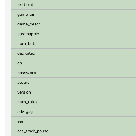
protocol
game_dir
game_descr
steamappid
num_bots
dedicated
os
password
secure
version
num_rules
adv_gag
aes
aes_track_pause