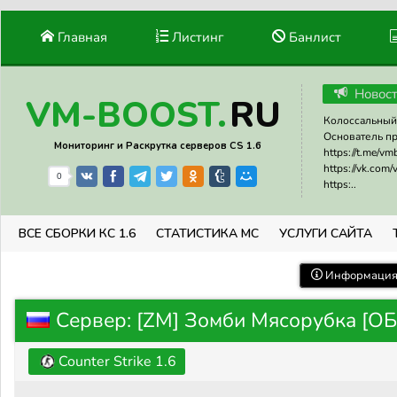
Главная
Листинг
Банлист
Новос
RU
VM-BOOST.
Колоссальный 
Основатель прое
Мониторинг и Раскрутка серверов CS 1.6
https://t.me/v
https://vk.com
0
https:..
ВСЕ СБОРКИ КС 1.6
СТАТИСТИКА МС
УСЛУГИ САЙТА
Информация 
Сервер: [ZM] Зомби Мясорубка [ОБ
Counter Strike 1.6