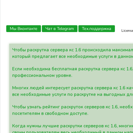
Мы Вконтакте
Чат в Telegram
Тех.поддержка
Licens
Чтобы раскрутка сервера кс 1.6 происходила максима
который предлагает все необходимые услуги в данно
Если необходима бесплатная раскрутка сервера кс 1.6
профессиональном уровне.
Многих людей интересует раскрутка сервера кс 1.6 ка
все необходимые услуги по раскрутке на выгодных дл
Чтобы узнать рейтинг раскруток серверов кс 1.6, не
посетителям в свободном доступе.
Когда нужны лучшие раскрутки серверов кс 1.6, мно
своим пользователям весь необходимый в данном нап