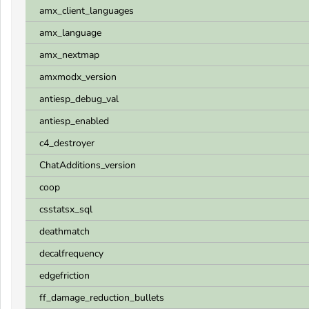
amx_client_languages
amx_language
amx_nextmap
amxmodx_version
antiesp_debug_val
antiesp_enabled
c4_destroyer
ChatAdditions_version
coop
csstatsx_sql
deathmatch
decalfrequency
edgefriction
ff_damage_reduction_bullets