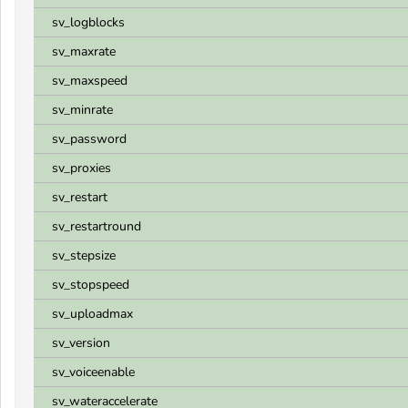
sv_logblocks
sv_maxrate
sv_maxspeed
sv_minrate
sv_password
sv_proxies
sv_restart
sv_restartround
sv_stepsize
sv_stopspeed
sv_uploadmax
sv_version
sv_voiceenable
sv_wateraccelerate