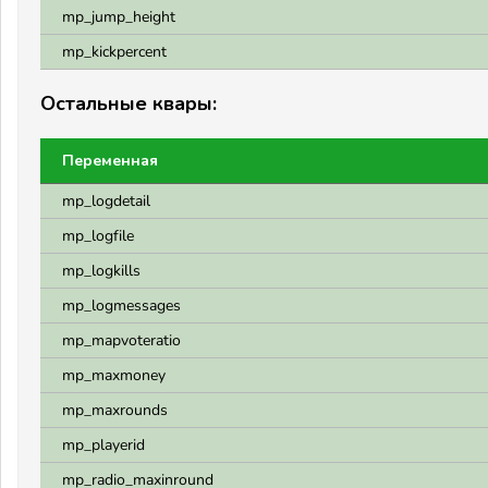
mp_jump_height
mp_kickpercent
Остальные квары:
Переменная
mp_logdetail
mp_logfile
mp_logkills
mp_logmessages
mp_mapvoteratio
mp_maxmoney
mp_maxrounds
mp_playerid
mp_radio_maxinround