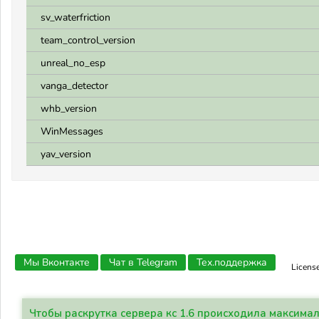
sv_waterfriction
team_control_version
unreal_no_esp
vanga_detector
whb_version
WinMessages
yav_version
Мы Вконтакте
Чат в Telegram
Тех.поддержка
Licens
Чтобы раскрутка сервера кс 1.6 происходила максима