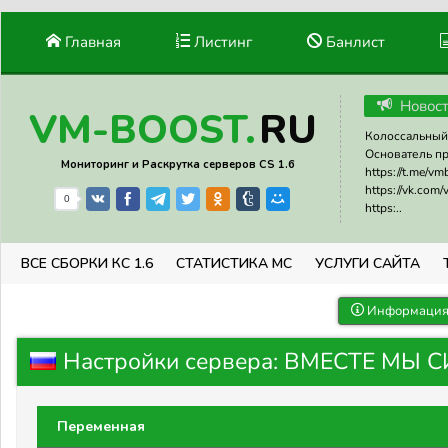
Главная
Листинг
Банлист
Новос
RU
VM-BOOST.
Колоссальный 
Основатель прое
Мониторинг и Раскрутка серверов CS 1.6
https://t.me/v
https://vk.com
0
https:..
ВСЕ СБОРКИ КС 1.6
СТАТИСТИКА МС
УСЛУГИ САЙТА
Информация 
Настройки сервера: ВМЕСТЕ МЫ 
Переменная