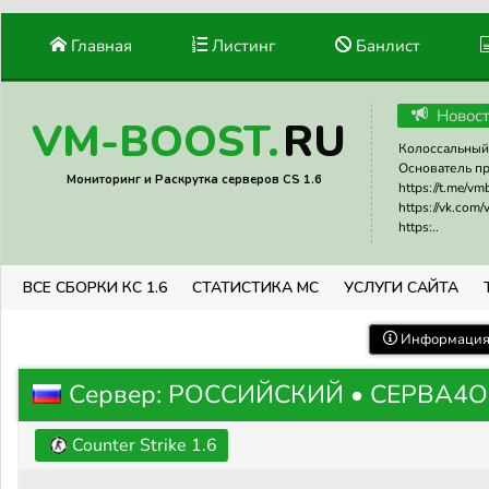
Главная
Листинг
Банлист
Новос
RU
VM-BOOST.
Колоссальный 
Основатель прое
Мониторинг и Раскрутка серверов CS 1.6
https://t.me/v
https://vk.com
https:..
ВСЕ СБОРКИ КС 1.6
СТАТИСТИКА МС
УСЛУГИ САЙТА
Информация 
Сервер: РОССИЙСКИЙ • СЕРВА4О
Counter Strike 1.6