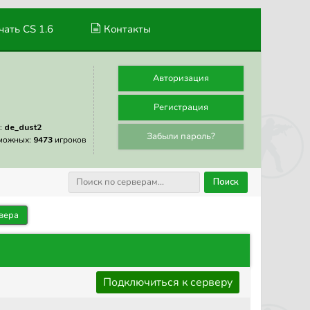
ать CS 1.6
Контакты
Авторизация
Регистрация
:
de_dust2
Забыли пароль?
можных:
9473
игроков
Поиск
вера
Подключиться к серверу