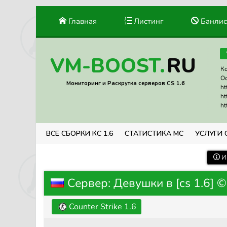
Главная
Листинг
Банлис
RU
VM-BOOST.
Ко
Ос
Мониторинг и Раскрутка серверов CS 1.6
ht
ht
ht
ВСЕ СБОРКИ КС 1.6
СТАТИСТИКА МС
УСЛУГИ 
И
Сервер: Девушки в [cs 1.6] ©
Counter Strike 1.6