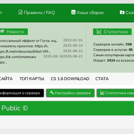
т
Правила / FAQ
Хэши сборок
Скач
Новости
Статистика
2023-02-01
лоссальный эффект от Гугла, ещ..
Серверов онлайн:
398
2025-09-10
нователь проектов: https://v..
Серверов в услугах:
85
2025-08-21
tps://t.me/vmboostauthbot VM-..
Самая популярная карта
2025-08-16
2025-08-21
tps://vk.com/vmarenaru
Играет:
3924
из всевоз
tps:..
САЙТА
ТОП КАРТЫ
CS 1.6 DOWNLOAD
СТАТА
нформация о сервере
Настройки сервера
Статистика сер
 Public ©