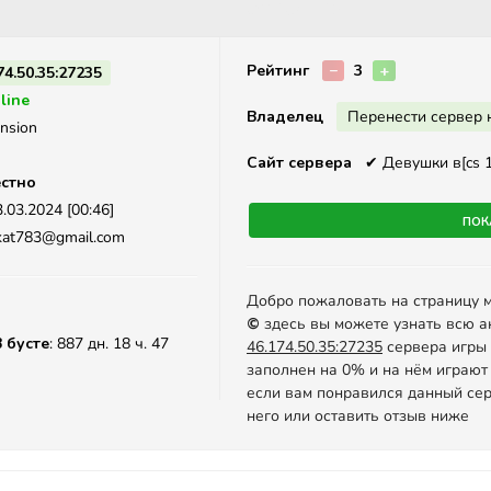
Описание
Рейтинг
−
3
+
74.50.35:27235
line
Владелец
Перенести сервер 
nsion
Сайт сервера
✔
Девушки в[cs 1.
стно
.03.2024 [00:46]
Пок
kat783@gmail.com
Добро пожаловать на страницу 
©
здесь вы можете узнать всю а
В бусте
: 887 дн. 18 ч. 47
46.174.50.35:27235
сервера игры C
заполнен на 0% и на нём играют
если вам понравился данный сер
него или оставить отзыв ниже