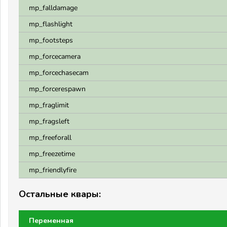
mp_falldamage
mp_flashlight
mp_footsteps
mp_forcecamera
mp_forcechasecam
mp_forcerespawn
mp_fraglimit
mp_fragsleft
mp_freeforall
mp_freezetime
mp_friendlyfire
Остальные квары:
Переменная