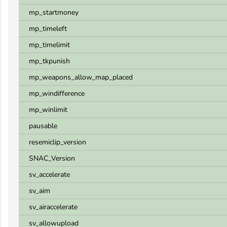
mp_startmoney
mp_timeleft
mp_timelimit
mp_tkpunish
mp_weapons_allow_map_placed
mp_windifference
mp_winlimit
pausable
resemiclip_version
SNAC_Version
sv_accelerate
sv_aim
sv_airaccelerate
sv_allowupload