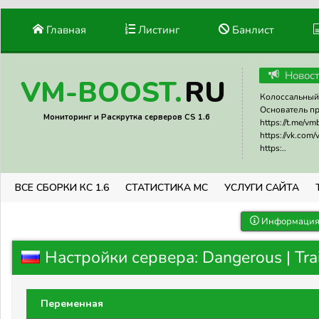
Главная
Листинг
Банлист
Новос
RU
VM-BOOST.
Колоссальный 
Основатель прое
Мониторинг и Раскрутка серверов CS 1.6
https://t.me/v
https://vk.com
https:..
ВСЕ СБОРКИ КС 1.6
СТАТИСТИКА МС
УСЛУГИ САЙТА
Информация 
Настройки сервера: Dangerous | Tra
Переменная