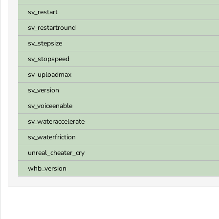
sv_restart
sv_restartround
sv_stepsize
sv_stopspeed
sv_uploadmax
sv_version
sv_voiceenable
sv_wateraccelerate
sv_waterfriction
unreal_cheater_cry
whb_version