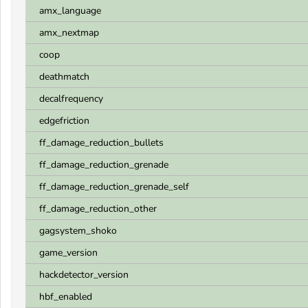
amx_language
amx_nextmap
coop
deathmatch
decalfrequency
edgefriction
ff_damage_reduction_bullets
ff_damage_reduction_grenade
ff_damage_reduction_grenade_self
ff_damage_reduction_other
gagsystem_shoko
game_version
hackdetector_version
hbf_enabled