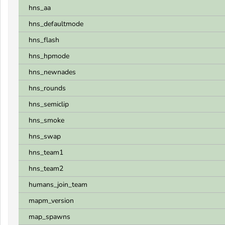
hns_aa
hns_defaultmode
hns_flash
hns_hpmode
hns_newnades
hns_rounds
hns_semiclip
hns_smoke
hns_swap
hns_team1
hns_team2
humans_join_team
mapm_version
map_spawns