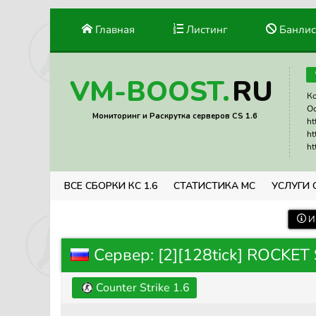
Главная
Листинг
Банлис
RU
VM-BOOST.
Ко
Ос
Мониторинг и Раскрутка серверов CS 1.6
ht
ht
ht
ВСЕ СБОРКИ КС 1.6
СТАТИСТИКА МС
УСЛУГИ 
И
Сервер: [2][128tick] ROCKET 
Counter Strike 1.6