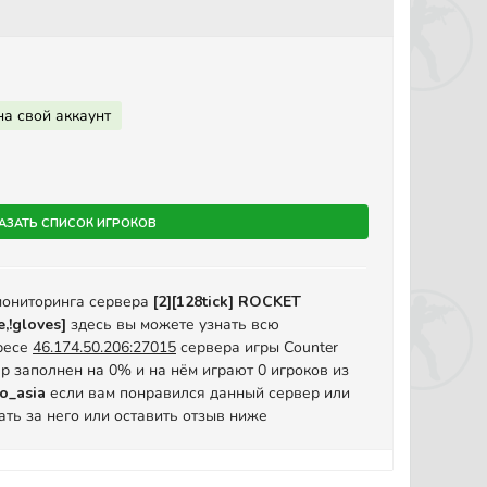
на свой аккаунт
азать список игроков
мониторинга сервера
[2][128tick] ROCKET
,!gloves]
здесь вы можете узнать всю
ресе
46.174.50.206:27015
сервера игры Counter
вер заполнен на 0% и на нём играют 0 игроков из
o_asia
если вам понравился данный сервер или
ать за него или оставить отзыв ниже