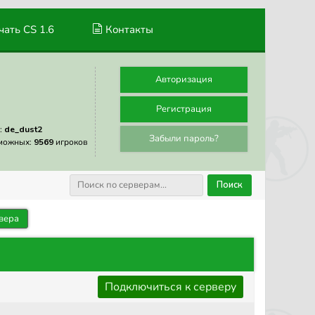
ать CS 1.6
Контакты
Авторизация
Регистрация
:
de_dust2
Забыли пароль?
можных:
9569
игроков
Поиск
вера
Подключиться к серверу