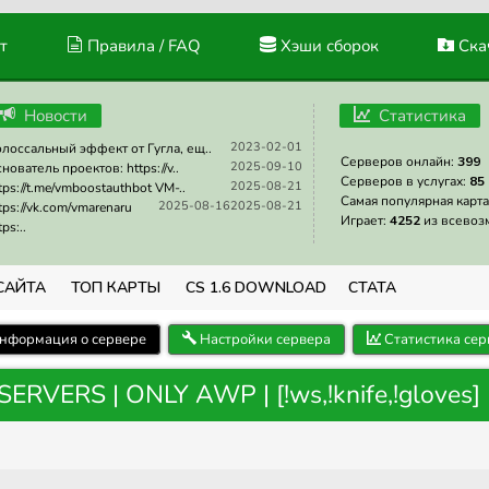
т
Правила / FAQ
Хэши сборок
Скач
Новости
Статистика
2023-02-01
лоссальный эффект от Гугла, ещ..
Серверов онлайн:
399
2025-09-10
нователь проектов: https://v..
Серверов в услугах:
85
2025-08-21
tps://t.me/vmboostauthbot VM-..
Самая популярная карта
2025-08-16
2025-08-21
tps://vk.com/vmarenaru
Играет:
4252
из всевоз
tps:..
САЙТА
ТОП КАРТЫ
CS 1.6 DOWNLOAD
СТАТА
нформация о сервере
Настройки сервера
Статистика сер
SERVERS | ONLY AWP | [!ws,!knife,!gloves]