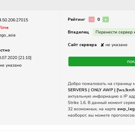
Описание
Рейтинг
−
0
+
4.50.206:27015
line
Владелец
Перенести сервер 
ego_asia
Сайт сервера
✘
не указано
стно
.07.2020 [21:10]
Пок
не указано
Добро пожаловать на страницу 
SERVERS | ONLY AWP | [!ws,!knife
актуальную информацию о IP ад
Strike 1.6. В данный момент сер
32 возможных, на карте
awp_leg
наоборот, вы можете проголосов