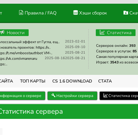
т
Правила / FAQ
Хэши сборок
Скач
Новости
Статистика
2023-02-01
лоссальный эффект от Гугла, ещ..
Серверов онлайн:
393
2025-09-10
нователь проектов: https://v..
Серверов в услугах:
85
2025-08-21
tps://t.me/vmboostauthbot VM-..
Самая популярная карта
2025-08-16
2025-08-21
tps://vk.com/vmarenaru
Играет:
3543
из всевоз
tps:..
САЙТА
ТОП КАРТЫ
CS 1.6 DOWNLOAD
СТАТА
нформация о сервере
Настройки сервера
Статистика сер
Статистика сервера