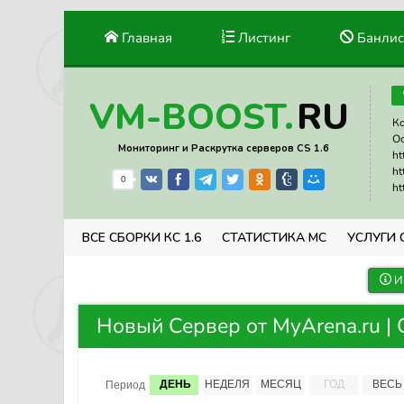
Главная
Листинг
Банлис
RU
VM-BOOST.
Ко
Ос
Мониторинг и Раскрутка серверов CS 1.6
ht
ht
0
ht
ВСЕ СБОРКИ КС 1.6
СТАТИСТИКА МС
УСЛУГИ 
И
Новый Сервер от MyArena.ru | 
ДЕНЬ
НЕДЕЛЯ
МЕСЯЦ
ГОД
ВЕСЬ
Период