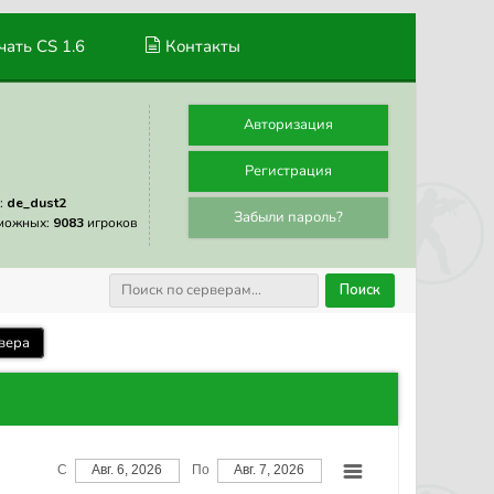
ать CS 1.6
Контакты
Авторизация
Регистрация
:
de_dust2
Забыли пароль?
можных:
9083
игроков
Поиск
вера
С
Авг. 6, 2026
По
Авг. 7, 2026