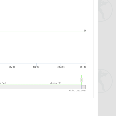
0
02:00
04:00
06:00
08:00
. '26
Июль. '26
Highcharts.com