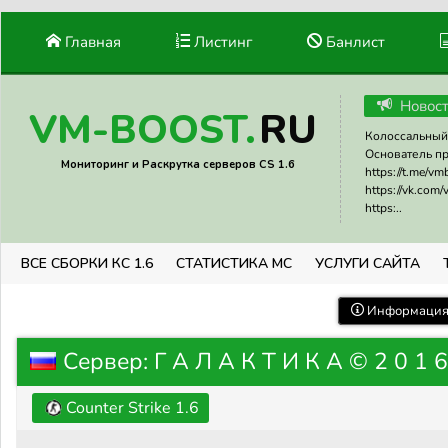
Главная
Листинг
Банлист
Новос
RU
VM-BOOST.
Колоссальный 
Основатель прое
Мониторинг и Раскрутка серверов CS 1.6
https://t.me/v
https://vk.com
https:..
ВСЕ СБОРКИ КС 1.6
СТАТИСТИКА МС
УСЛУГИ САЙТА
Информация 
Сервер: Г А Л А К Т И К А © 2 0 1 6 
Counter Strike 1.6