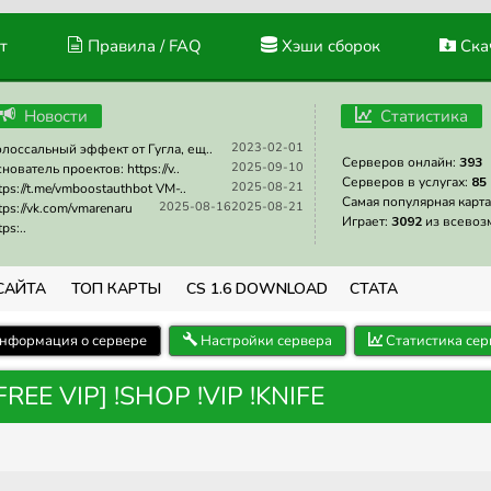
т
Правила / FAQ
Хэши сборок
Скач
Новости
Статистика
2023-02-01
лоссальный эффект от Гугла, ещ..
Серверов онлайн:
393
2025-09-10
нователь проектов: https://v..
Серверов в услугах:
85
2025-08-21
tps://t.me/vmboostauthbot VM-..
Самая популярная карта
2025-08-16
2025-08-21
tps://vk.com/vmarenaru
Играет:
3092
из всевоз
tps:..
САЙТА
ТОП КАРТЫ
CS 1.6 DOWNLOAD
СТАТА
нформация о сервере
Настройки сервера
Статистика сер
FREE VIP] !SHOP !VIP !KNIFE