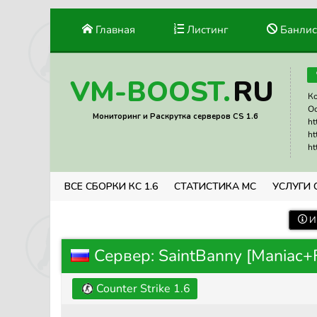
Главная
Листинг
Банлис
RU
VM-BOOST.
Ко
Ос
Мониторинг и Раскрутка серверов CS 1.6
ht
ht
ht
ВСЕ СБОРКИ КС 1.6
СТАТИСТИКА МС
УСЛУГИ 
И
Сервер: SaintBanny [Maniac+
Counter Strike 1.6