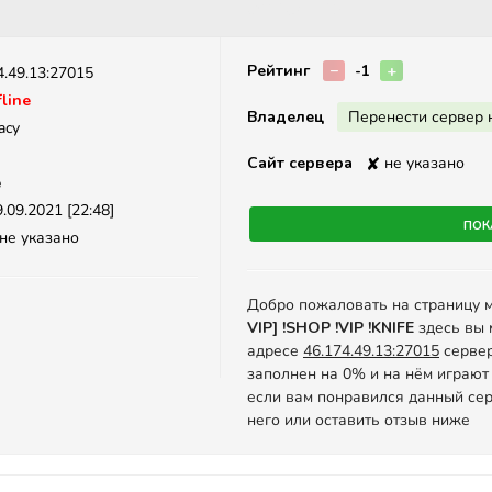
Описание
Рейтинг
−
-1
+
4.49.13:27015
line
Владелец
Перенести сервер 
acy
Сайт сервера
✘
не указано
e
.09.2021 [22:48]
Пок
не указано
Добро пожаловать на страницу 
VIP] !SHOP !VIP !KNIFE
здесь вы 
адресе
46.174.49.13:27015
сервер
заполнен на 0% и на нём играют
если вам понравился данный сер
него или оставить отзыв ниже