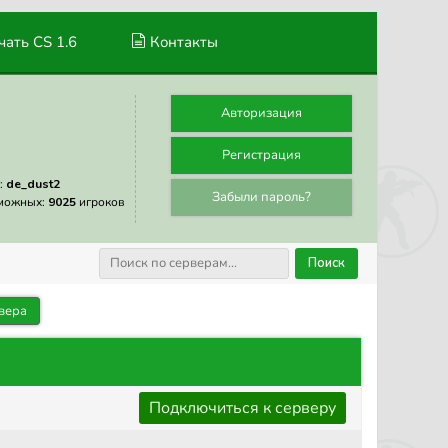
ать CS 1.6
Контакты
Авторизация
Регистрация
:
de_dust2
Забыли пароль?
можных:
9025
игроков
Поиск
вера
Подключиться к серверу