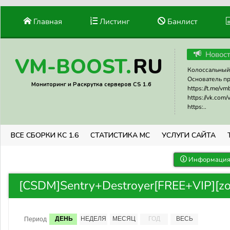
Главная
Листинг
Банлист
Новос
RU
VM-BOOST.
Колоссальный 
Основатель прое
Мониторинг и Раскрутка серверов CS 1.6
https://t.me/v
https://vk.com
https:..
ВСЕ СБОРКИ КС 1.6
СТАТИСТИКА МС
УСЛУГИ САЙТА
Информация 
[CSDM]Sentry+Destroyer[FREE+VIP][zon
ДЕНЬ
НЕДЕЛЯ
МЕСЯЦ
ГОД
ВЕСЬ
Период