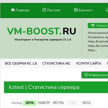
Главная
Листинг
Банлист
Новос
RU
VM-BOOST.
Колоссальный 
Основатель прое
Мониторинг и Раскрутка серверов CS 1.6
https://t.me/v
https://vk.com
https:..
ВСЕ СБОРКИ КС 1.6
СТАТИСТИКА МС
УСЛУГИ САЙТА
Информация 
kztest | Статистика сервера
ДЕНЬ
НЕДЕЛЯ
МЕСЯЦ
ГОД
ВЕСЬ
Период