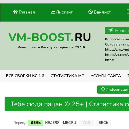
Главная
Листинг
Банлист
Новос
RU
VM-BOOST.
Колоссальный 
Основатель прое
Мониторинг и Раскрутка серверов CS 1.6
https://t.me/v
https://vk.com
https:..
ВСЕ СБОРКИ КС 1.6
СТАТИСТИКА МС
УСЛУГИ САЙТА
Информация 
Тебе сюда пацан © 25+ | Статистика 
ДЕНЬ
НЕДЕЛЯ
МЕСЯЦ
ГОД
ВЕСЬ
Период