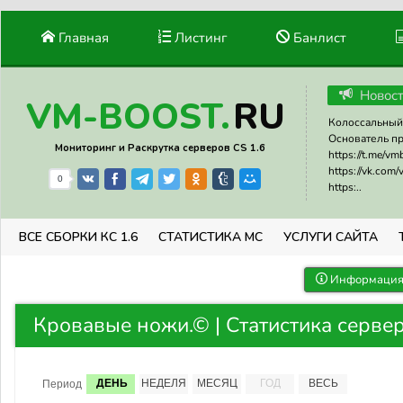
Главная
Листинг
Банлист
Новос
RU
VM-BOOST.
Колоссальный 
Основатель прое
Мониторинг и Раскрутка серверов CS 1.6
https://t.me/v
https://vk.com
0
https:..
ВСЕ СБОРКИ КС 1.6
СТАТИСТИКА МС
УСЛУГИ САЙТА
Информация 
Кровавые ножи.© | Статистика серве
ДЕНЬ
НЕДЕЛЯ
МЕСЯЦ
ГОД
ВЕСЬ
Период