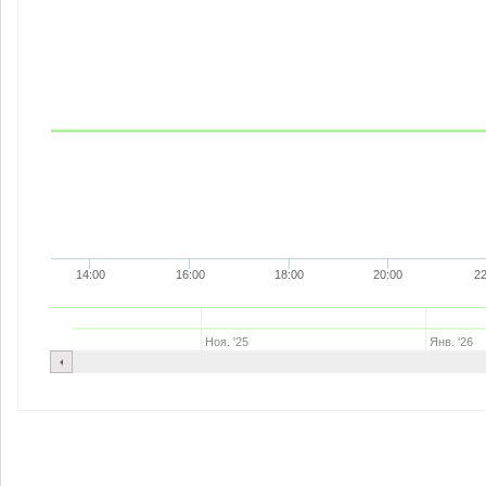
14:00
16:00
18:00
20:00
22
Ноя. '25
Янв. '26