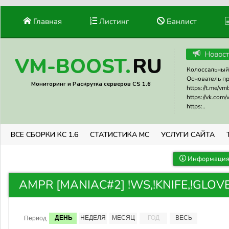
Главная
Листинг
Банлист
Новос
RU
VM-BOOST.
Колоссальный 
Основатель прое
Мониторинг и Раскрутка серверов CS 1.6
https://t.me/v
https://vk.com
https:..
ВСЕ СБОРКИ КС 1.6
СТАТИСТИКА МС
УСЛУГИ САЙТА
Информация 
AMPR [MANIAС#2] !WS,!KNIFE,!GLOVES
ДЕНЬ
НЕДЕЛЯ
МЕСЯЦ
ГОД
ВЕСЬ
Период