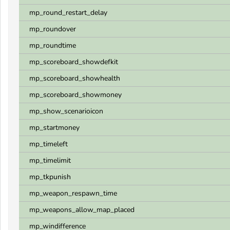
mp_round_restart_delay
mp_roundover
mp_roundtime
mp_scoreboard_showdefkit
mp_scoreboard_showhealth
mp_scoreboard_showmoney
mp_show_scenarioicon
mp_startmoney
mp_timeleft
mp_timelimit
mp_tkpunish
mp_weapon_respawn_time
mp_weapons_allow_map_placed
mp_windifference