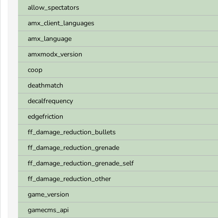
allow_spectators
amx_client_languages
amx_language
amxmodx_version
coop
deathmatch
decalfrequency
edgefriction
ff_damage_reduction_bullets
ff_damage_reduction_grenade
ff_damage_reduction_grenade_self
ff_damage_reduction_other
game_version
gamecms_api