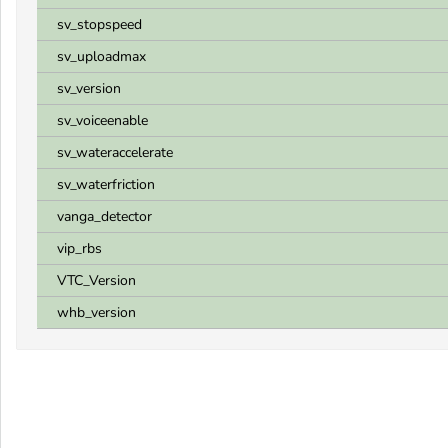
sv_stopspeed
sv_uploadmax
sv_version
sv_voiceenable
sv_wateraccelerate
sv_waterfriction
vanga_detector
vip_rbs
VTC_Version
whb_version