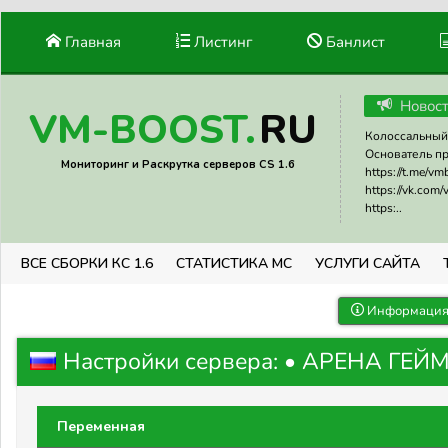
Главная
Листинг
Банлист
Новос
RU
VM-BOOST.
Колоссальный 
Основатель прое
Мониторинг и Раскрутка серверов CS 1.6
https://t.me/v
https://vk.com
https:..
ВСЕ СБОРКИ КС 1.6
СТАТИСТИКА МС
УСЛУГИ САЙТА
Информация 
Настройки сервера: • АРЕНА ГЕЙ
Переменная