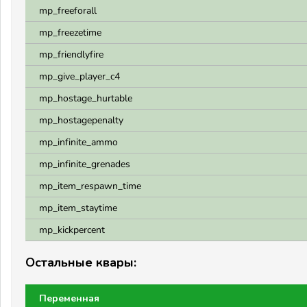
mp_freeforall
mp_freezetime
mp_friendlyfire
mp_give_player_c4
mp_hostage_hurtable
mp_hostagepenalty
mp_infinite_ammo
mp_infinite_grenades
mp_item_respawn_time
mp_item_staytime
mp_kickpercent
Остальные квары:
Переменная