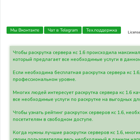
Мы Вконтакте
Чат в Telegram
Тех.поддержка
Licens
Чтобы раскрутка сервера кс 1.6 происходила максима
который предлагает все необходимые услуги в данно
Если необходима бесплатная раскрутка сервера кс 1.6
профессиональном уровне.
Многих людей интересует раскрутка сервера кс 1.6 ка
все необходимые услуги по раскрутке на выгодных дл
Чтобы узнать рейтинг раскруток серверов кс 1.6, не
посетителям в свободном доступе.
Когда нужны лучшие раскрутки серверов кс 1.6, мно
своим пользователям весь необходимый в данном нап