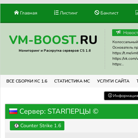
Главная
Листинг
Банлист
Новос
RU
VM-BOOST.
Колоссальный 
Основатель прое
Мониторинг и Раскрутка серверов CS 1.6
https://t.me/v
https://vk.com
https:..
ВСЕ СБОРКИ КС 1.6
СТАТИСТИКА МС
УСЛУГИ САЙТА
Информация 
Сервер: STARПЕРЦЫ ©
Counter Strike 1.6