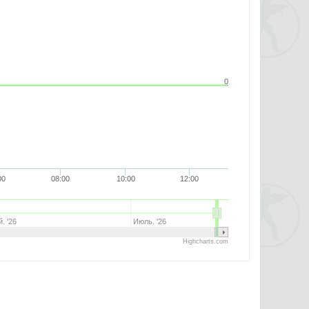
0
00
08:00
10:00
12:00
. '26
Июль. '26
Highcharts.com