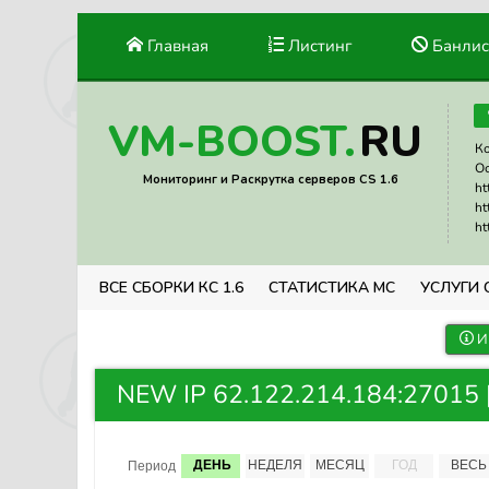
Главная
Листинг
Банлис
RU
VM-BOOST.
Ко
Ос
Мониторинг и Раскрутка серверов CS 1.6
ht
ht
ht
ВСЕ СБОРКИ КС 1.6
СТАТИСТИКА МС
УСЛУГИ 
И
NEW IP 62.122.214.184:27015 |
ДЕНЬ
НЕДЕЛЯ
МЕСЯЦ
ГОД
ВЕСЬ
Период