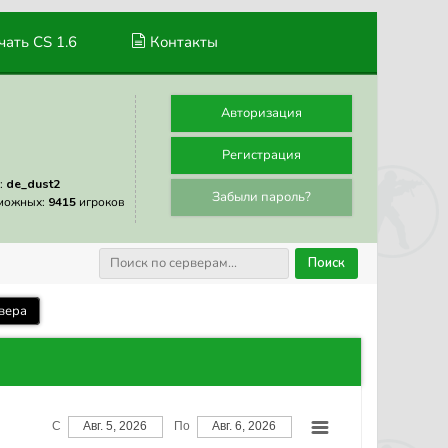
ать CS 1.6
Контакты
Авторизация
Регистрация
:
de_dust2
Забыли пароль?
можных:
9415
игроков
Поиск
вера
С
Авг. 5, 2026
По
Авг. 6, 2026