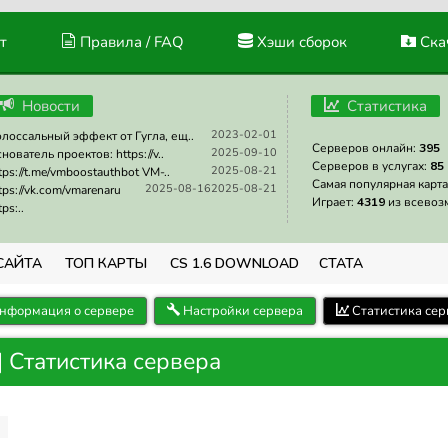
т
Правила / FAQ
Хэши сборок
Скач
Новости
Статистика
2023-02-01
лоссальный эффект от Гугла, ещ..
Серверов онлайн:
395
2025-09-10
нователь проектов: https://v..
Серверов в услугах:
85
2025-08-21
tps://t.me/vmboostauthbot VM-..
Самая популярная карта
2025-08-16
2025-08-21
tps://vk.com/vmarenaru
Играет:
4319
из всевоз
tps:..
САЙТА
ТОП КАРТЫ
CS 1.6 DOWNLOAD
СТАТА
нформация о сервере
Настройки сервера
Статистика сер
 Статистика сервера