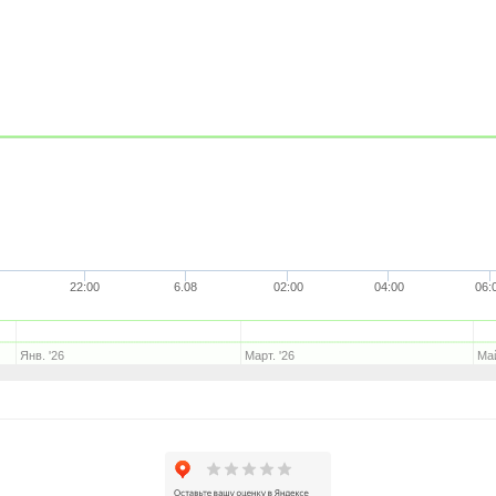
22:00
6.08
02:00
04:00
06:
Янв. '26
Март. '26
Май