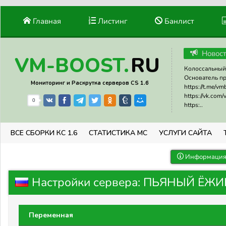
Главная
Листинг
Банлист
Новос
RU
VM-BOOST.
Колоссальный 
Основатель прое
Мониторинг и Раскрутка серверов CS 1.6
https://t.me/v
https://vk.com
0
https:..
ВСЕ СБОРКИ КС 1.6
СТАТИСТИКА МС
УСЛУГИ САЙТА
Информация 
Настройки сервера: ПЬЯНЫЙ ЁЖИК
Переменная