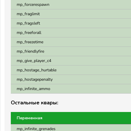
mp_forcerespawn
mp_fraglimit
mp_fragsleft
mp_freeforall
mp_freezetime
mp_friendlyfire
mp_give_player_c4
mp_hostage_hurtable
mp_hostagepenalty
mp_infinite_ammo
Остальные квары:
Переменная
mp_infinite_grenades