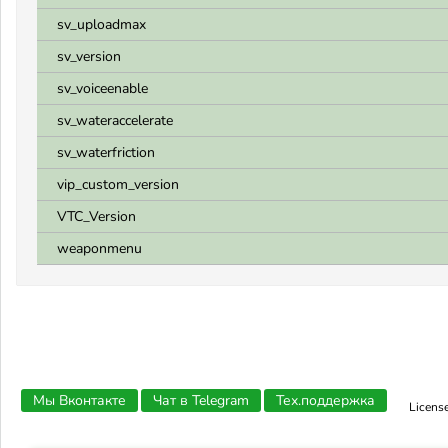
sv_uploadmax
sv_version
sv_voiceenable
sv_wateraccelerate
sv_waterfriction
vip_custom_version
VTC_Version
weaponmenu
Мы Вконтакте
Чат в Telegram
Тех.поддержка
Licens