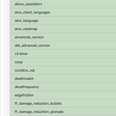
allow_spectators
amx_client_languages
amx_language
amx_nextmap
amxmodx_version
atb_advanced_version
c4 timer
coop
csstatsx_sql
deathmatch
decalfrequency
edgefriction
ff_damage_reduction_bullets
ff_damage_reduction_grenade