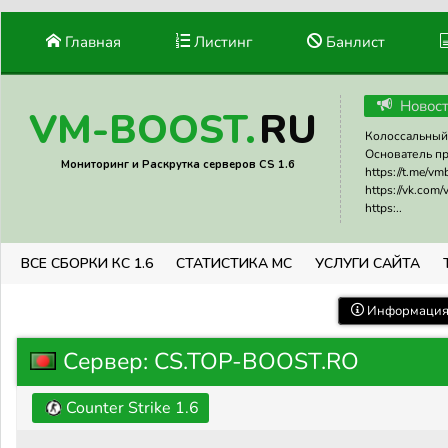
Главная
Листинг
Банлист
Новос
RU
VM-BOOST.
Колоссальный 
Основатель прое
Мониторинг и Раскрутка серверов CS 1.6
https://t.me/v
https://vk.com
https:..
ВСЕ СБОРКИ КС 1.6
СТАТИСТИКА МС
УСЛУГИ САЙТА
Информация 
Сервер: CS.TOP-BOOST.RO
Counter Strike 1.6