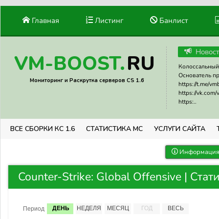
Главная
Листинг
Банлист
Новос
RU
VM-BOOST.
Колоссальный 
Основатель прое
Мониторинг и Раскрутка серверов CS 1.6
https://t.me/v
https://vk.com
https:..
ВСЕ СБОРКИ КС 1.6
СТАТИСТИКА МС
УСЛУГИ САЙТА
Информация 
Counter-Strike: Global Offensive | Ста
ДЕНЬ
НЕДЕЛЯ
МЕСЯЦ
ГОД
ВЕСЬ
Период