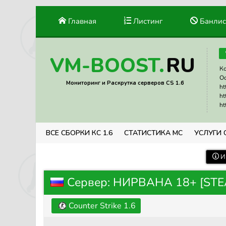
Главная
Листинг
Банлис
RU
VM-BOOST.
Ко
Ос
Мониторинг и Раскрутка серверов CS 1.6
ht
ht
ht
ВСЕ СБОРКИ КС 1.6
СТАТИСТИКА МС
УСЛУГИ 
И
Сервер: НИРВАНА 18+ [ST
Counter Strike 1.6