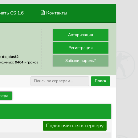
ать CS 1.6
Контакты
Авторизация
Регистрация
:
de_dust2
Забыли пароль?
можных:
9464
игроков
Поиск
вера
Подключиться к серверу