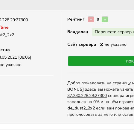
Описание
Рейтинг
−
0
+
0.228.29:27300
line
Владелец
Перенести сервер 
st2_2x2
Сайт сервера
✘
не указано
стно
.05.2021 [08:06]
Пок
не указано
Добро пожаловать на страницу 
BONUS]
здесь вы можете узнать
37.230.228.29:27300
сервера игры 
заполнен на 0% и на нём играют 
de_dust2_2x2
если вам понравил
проголосовать за него или оста