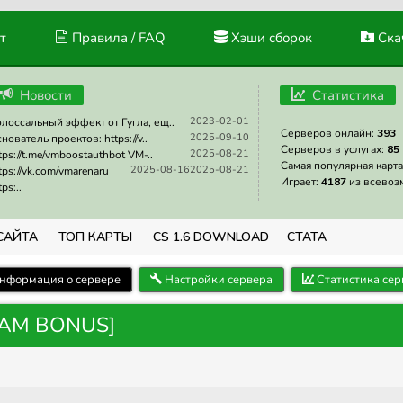
т
Правила / FAQ
Хэши сборок
Скач
Новости
Статистика
2023-02-01
лоссальный эффект от Гугла, ещ..
Серверов онлайн:
393
2025-09-10
нователь проектов: https://v..
Серверов в услугах:
85
2025-08-21
tps://t.me/vmboostauthbot VM-..
Самая популярная карта
2025-08-16
2025-08-21
tps://vk.com/vmarenaru
Играет:
4187
из всевоз
tps:..
САЙТА
ТОП КАРТЫ
CS 1.6 DOWNLOAD
СТАТА
нформация о сервере
Настройки сервера
Статистика сер
EAM BONUS]