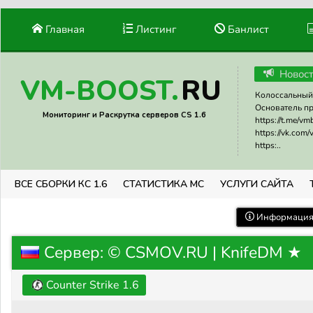
Главная
Листинг
Банлист
Новос
RU
VM-BOOST.
Колоссальный 
Основатель прое
Мониторинг и Раскрутка серверов CS 1.6
https://t.me/v
https://vk.com
https:..
ВСЕ СБОРКИ КС 1.6
СТАТИСТИКА МС
УСЛУГИ САЙТА
Информация 
Сервер: © CSMOV.RU | KnifeDM ★
Counter Strike 1.6