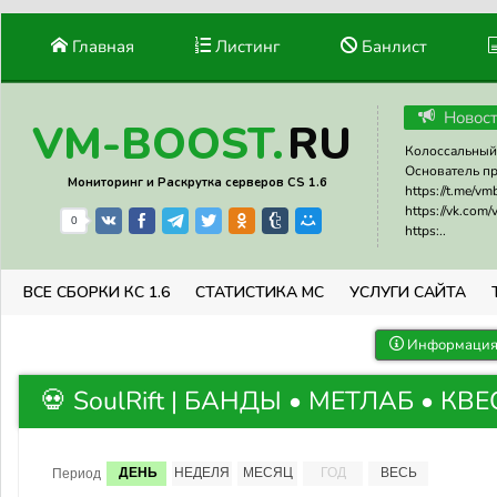
Главная
Листинг
Банлист
Новос
RU
VM-BOOST.
Колоссальный 
Основатель прое
Мониторинг и Раскрутка серверов CS 1.6
https://t.me/v
https://vk.com
0
https:..
ВСЕ СБОРКИ КС 1.6
СТАТИСТИКА МС
УСЛУГИ САЙТА
Информация 
💀 SoulRift | БАНДЫ • МЕТЛАБ • КВЕС
ДЕНЬ
НЕДЕЛЯ
МЕСЯЦ
ГОД
ВЕСЬ
Период