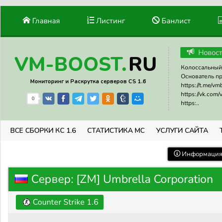
Главная
Листинг
Банлист
Новос
RU
VM-BOOST.
Колоссальный 
Основатель прое
Мониторинг и Раскрутка серверов CS 1.6
https://t.me/v
https://vk.com
0
https:..
ВСЕ СБОРКИ КС 1.6
СТАТИСТИКА МС
УСЛУГИ САЙТА
Информация 
Сервер: [ZM] Umbrella Corporation
Counter Strike 1.6