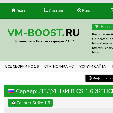
Главная
Листинг
Банлист
Новос
RU
VM-BOOST.
Колоссальный 
Основатель прое
Мониторинг и Раскрутка серверов CS 1.6
https://t.me/v
https://vk.com
https:..
ВСЕ СБОРКИ КС 1.6
СТАТИСТИКА МС
УСЛУГИ САЙТА
Информация 
Сервер: ДЕДУШКИ В CS 1.6 ЖЕНС
Counter Strike 1.6