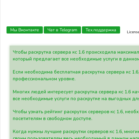
Мы Вконтакте
Чат в Telegram
Тех.поддержка
Licens
Чтобы раскрутка сервера кс 1.6 происходила максима
который предлагает все необходимые услуги в данно
Если необходима бесплатная раскрутка сервера кс 1.6
профессиональном уровне.
Многих людей интересует раскрутка сервера кс 1.6 ка
все необходимые услуги по раскрутке на выгодных дл
Чтобы узнать рейтинг раскруток серверов кс 1.6, не
посетителям в свободном доступе.
Когда нужны лучшие раскрутки серверов кс 1.6, мно
своим пользователям весь необходимый в данном нап