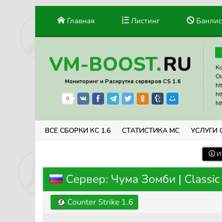
Главная
Листинг
Банлис
RU
VM-BOOST.
Ко
Ос
Мониторинг и Раскрутка серверов CS 1.6
ht
ht
0
ht
ВСЕ СБОРКИ КС 1.6
СТАТИСТИКА МС
УСЛУГИ 
И
Сервер: Чума Зомби | Classic
Counter Strike 1.6