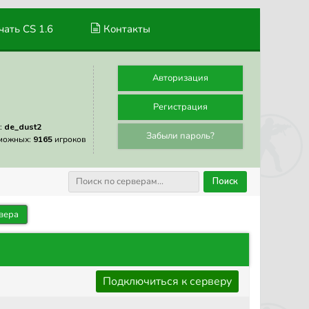
ать CS 1.6
Контакты
Авторизация
Регистрация
:
de_dust2
Забыли пароль?
можных:
9165
игроков
Поиск
вера
Подключиться к серверу