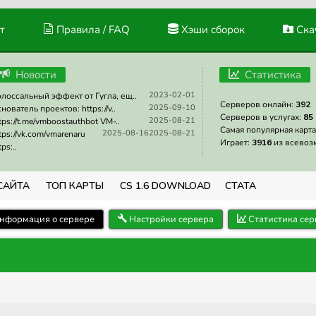
т
Правила / FAQ
Хэши сборок
Скач
Новости
Статистика
2023-02-01
лоссальный эффект от Гугла, ещ..
Серверов онлайн:
392
2025-09-10
нователь проектов: https://v..
Серверов в услугах:
85
2025-08-21
tps://t.me/vmboostauthbot VM-..
Самая популярная карта
2025-08-16
2025-08-21
tps://vk.com/vmarenaru
Играет:
3916
из всевоз
tps:..
САЙТА
ТОП КАРТЫ
CS 1.6 DOWNLOAD
СТАТА
нформация о сервере
Настройки сервера
Статистика сер