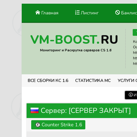
Главная
Листинг
Банлис
RU
VM-BOOST.
Ко
Ос
Мониторинг и Раскрутка серверов CS 1.6
ht
ht
ht
ВСЕ СБОРКИ КС 1.6
СТАТИСТИКА МС
УСЛУГИ 
И
Сервер: [СЕРВЕР ЗАКРЫТ]
Counter Strike 1.6