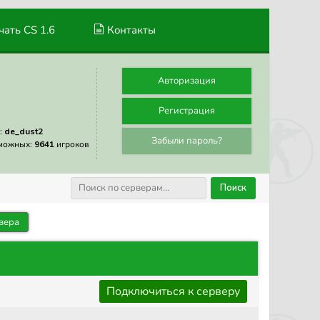
ать CS 1.6
Контакты
Авторизация
Регистрация
:
de_dust2
Забыли пароль?
можных:
9641
игроков
Поиск
вера
Подключиться к серверу