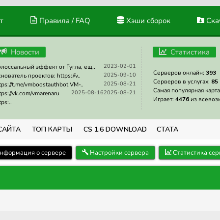
т
Правила / FAQ
Хэши сборок
Скач
Новости
Статистика
2023-02-01
лоссальный эффект от Гугла, ещ..
Серверов онлайн:
393
2025-09-10
нователь проектов: https://v..
Серверов в услугах:
85
2025-08-21
tps://t.me/vmboostauthbot VM-..
Самая популярная карта
2025-08-16
2025-08-21
tps://vk.com/vmarenaru
Играет:
4476
из всевоз
tps:..
САЙТА
ТОП КАРТЫ
CS 1.6 DOWNLOAD
СТАТА
нформация о сервере
Настройки сервера
Статистика сер