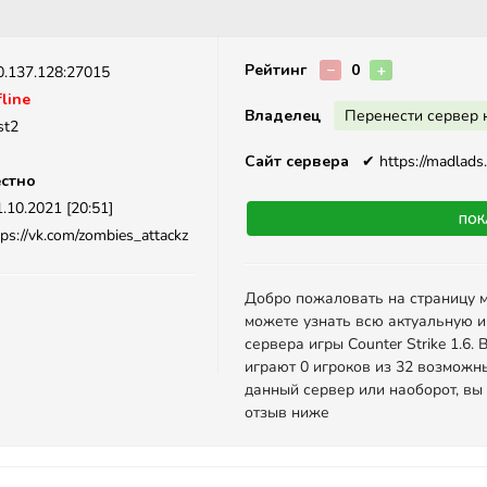
Описание
Рейтинг
−
0
+
0.137.128:27015
line
Владелец
Перенести сервер 
st2
Сайт сервера
✔
https://madlads.
стно
.10.2021 [20:51]
Пок
ps://vk.com/zombies_attackz
Добро пожаловать на страницу 
можете узнать всю актуальную 
сервера игры Counter Strike 1.6
играют 0 игроков из 32 возможн
данный сервер или наоборот, вы
отзыв ниже