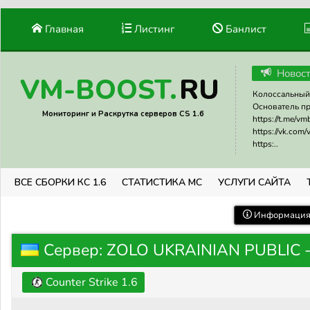
Главная
Листинг
Банлист
Новос
RU
VM-BOOST.
Колоссальный 
Основатель прое
Мониторинг и Раскрутка серверов CS 1.6
https://t.me/v
https://vk.com
https:..
ВСЕ СБОРКИ КС 1.6
СТАТИСТИКА МС
УСЛУГИ САЙТА
Информация 
Сервер: ZOLO UKRAINIAN PUBLIC -
Counter Strike 1.6