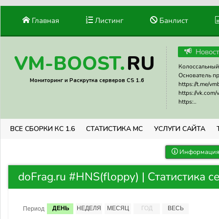
Главная
Листинг
Банлист
Новос
RU
VM-BOOST.
Колоссальный 
Основатель прое
Мониторинг и Раскрутка серверов CS 1.6
https://t.me/v
https://vk.com
https:..
ВСЕ СБОРКИ КС 1.6
СТАТИСТИКА МС
УСЛУГИ САЙТА
Информация 
doFrag.ru #HNS(floppy) | Статистика с
ДЕНЬ
НЕДЕЛЯ
МЕСЯЦ
ГОД
ВЕСЬ
Период