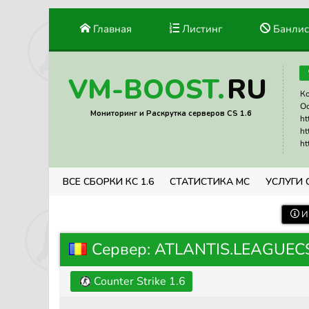
Главная
Листинг
Банлис
RU
VM-BOOST.
Ко
Ос
Мониторинг и Раскрутка серверов CS 1.6
ht
ht
ht
ВСЕ СБОРКИ КС 1.6
СТАТИСТИКА МС
УСЛУГИ 
И
Сервер: ATLANTIS.LEAGUECS.
Counter Strike 1.6