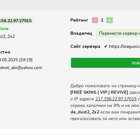
Описание
Рейтинг
−
1
+
156.22.97:27015
line
Владелец
Перенести сервер 
st2_2x2
Сайт сервера
✔
https://leaguecs
стно
.05.2025 [19:19]
Пок
adnet_aln@yahoo.com
Добро пожаловать на страницу 
[FREE SKINS | VIP | REVIVE]
здес
о IP адресе
217.156.22.97:27015
с
сервер заполнен на 9% и на нём 
de_dust2_2x2
если вам понравил
проголосовать за него или оста