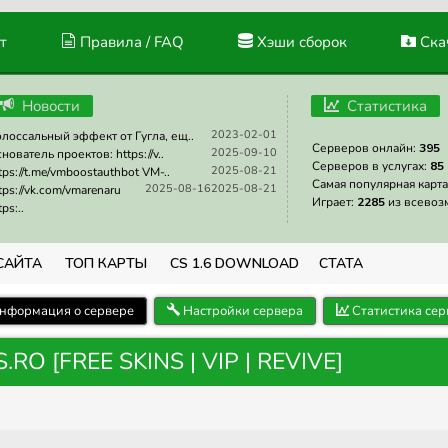
т
Правила / FAQ
Хэши сборок
Скач
Новости
Статистика
2023-02-01
лоссальный эффект от Гугла, ещ..
Серверов онлайн:
395
2025-09-10
нователь проектов: https://v..
Серверов в услугах:
85
2025-08-21
tps://t.me/vmboostauthbot VM-..
Самая популярная карта
2025-08-16
2025-08-21
tps://vk.com/vmarenaru
Играет:
2285
из всевоз
tps:..
САЙТА
ТОП КАРТЫ
CS 1.6 DOWNLOAD
СТАТА
нформация о сервере
Настройки сервера
Статистика сер
RO [FREE SKINS | VIP | REVIVE]