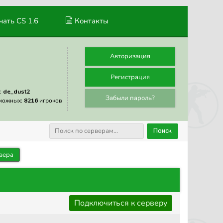
ать CS 1.6
Контакты
Авторизация
Регистрация
:
de_dust2
Забыли пароль?
можных:
8216
игроков
Поиск
вера
Подключиться к серверу