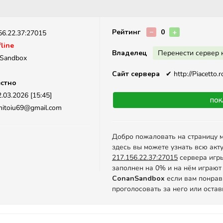
Описание
Рейтинг
−
0
+
56.22.37:27015
line
Владелец
Перенести сервер 
nSandbox
Сайт сервера
✔
http://Piacetto.r
стно
.03.2026 [15:45]
Пок
nitoiu69@gmail.com
Добро пожаловать на страницу 
здесь вы можете узнать всю акт
217.156.22.37:27015
сервера игры 
заполнен на 0% и на нём играют 
ConanSandbox
если вам понрав
проголосовать за него или оста