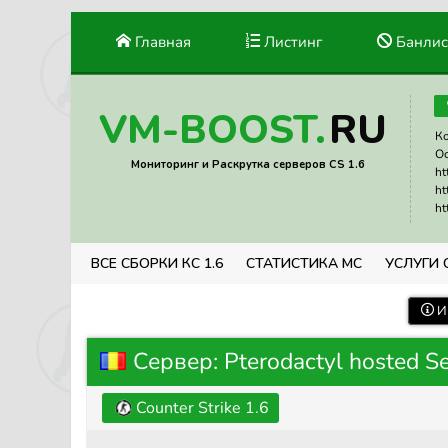
Главная
Листинг
Банлис
RU
VM-BOOST.
Ко
Ос
Мониторинг и Раскрутка серверов CS 1.6
ht
ht
ht
ВСЕ СБОРКИ КС 1.6
СТАТИСТИКА МС
УСЛУГИ 
И
Сервер: Pterodactyl hosted S
Counter Strike 1.6