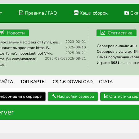
т
Правила / FAQ
Хэши сборок
Скач
Новости
Статистика
2023-02-01
лоссальный эффект от Гугла, ещ..
Серверов онлайн:
400
2025-09-10
нователь проектов: https://v..
Серверов в услугах:
84
2025-08-21
tps://t.me/vmboostauthbot VM-..
Самая популярная карта
2025-08-16
2025-08-21
tps://vk.com/vmarenaru
Играет:
3981
из всевоз
tps:..
САЙТА
ТОП КАРТЫ
CS 1.6 DOWNLOAD
СТАТА
нформация о сервере
Настройки сервера
Статистика сер
erver