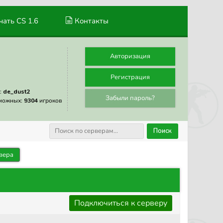
ать CS 1.6
Контакты
Авторизация
Регистрация
:
de_dust2
Забыли пароль?
можных:
9304
игроков
Поиск
вера
Подключиться к серверу